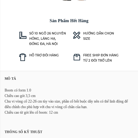
Sản Phẩm Hết Hàng
SỐ 10 NGÕ 26 NGUYÊN
HƯỚNG DẪN CHỌN
HỒNG, LÁNG HẠ,
SIZE
ĐỐNG ĐA, HÀ NỘI
HỖ TRỢ ĐỔI HÀNG
FREE SHIP ĐƠN HÀNG
TỪ 2 ĐÔI TRỞ LÊN
MÔ TẢ
Boots có form 1.0
Chiều cao gót 3,5 cm
Chu vi vòng cổ 22-26 cm tùy vào size, phần cổ bốt buộc dây nên có thể linh động để
điều chỉnh cho phù hợp với chu vi vòng cổ chân của bạn.
Chiều cao từ gót lên cổ boots: 12 cm
THÔNG SỐ KỸ THUẬT