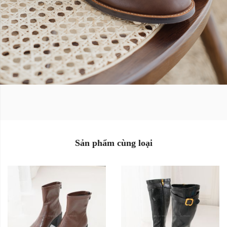
Màu sắc:
Màu sắc:
Size:
Size:
35
36
37
35
36
37
38
39
38
39
Sản phẩm cùng loại
Xóa
Xóa
Sản Phẩm Hết Hàng