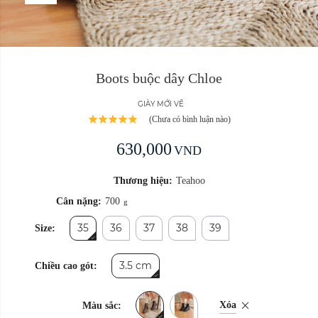
Boots buộc dây Chloe
GIÀY MỚI VỀ
(Chưa có bình luận nào)
630,000
VND
Thương hiệu:
Teahoo
Cân nặng:
700
g
35
36
37
38
39
Size:
3.5 cm
Chiều cao gót:
Xóa
Màu sắc: