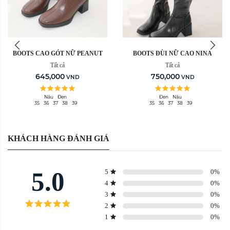
BOOTS CAO GÓT NỮ PEANUT
BOOTS ĐÙI NỮ CAO NINA
Tất cả
Tất cả
645,000
750,000
VND
VND
Nâu
Đen
Đen
Nâu
35
36
37
38
39
35
36
37
38
39
KHÁCH HÀNG ĐÁNH GIÁ
5.0
5
0
%
4
0
%
3
0
%
2
0
%
1
0
%