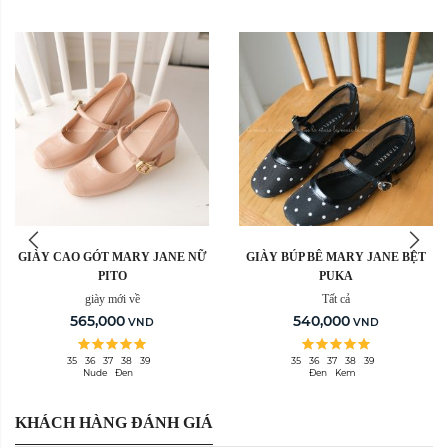
Sản Phẩm Hết Hàng
GIÀY CAO GÓT MARY JANE NỮ
GIÀY BÚP BÊ MARY JANE BỆT
PITO
PUKA
giày mới về
Tất cả
565,000
540,000
VND
VND
35
36
37
38
39
35
36
37
38
39
Nude
Đen
Đen
Kem
KHÁCH HÀNG ĐÁNH GIÁ