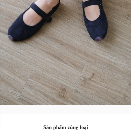
Size:
Size:
35
36
37
35
36
37
38
39
38
39
Màu sắc:
Màu sắc:
Sản phẩm cùng loại
Xóa
Xóa