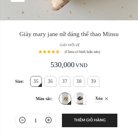
Giày mary jane nữ dáng thể thao Minsu
GIÀY MỚI VỀ
(Chưa có bình luận nào)
530,000
VND
35
36
37
38
39
Size:
Xóa
Màu sắc:
THÊM GIỎ HÀNG