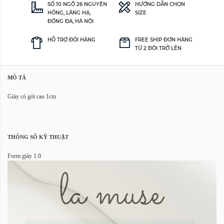
SỐ 10 NGÕ 26 NGUYÊN
HƯỚNG DẪN CHỌN
HỒNG, LÁNG HẠ,
SIZE
ĐỐNG ĐA, HÀ NỘI
HỖ TRỢ ĐỔI HÀNG
FREE SHIP ĐƠN HÀNG
TỪ 2 ĐÔI TRỞ LÊN
MÔ TẢ
Giày có gót cao 1cm
THÔNG SỐ KỸ THUẬT
Form giày 1.0