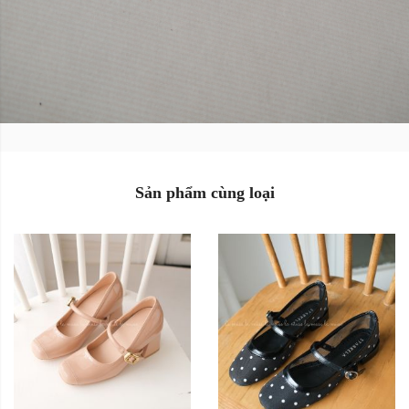
Size:
Size:
35
36
37
35
36
37
38
39
38
39
Màu sắc:
Màu sắc:
Sản phẩm cùng loại
Xóa
Xóa
Sản Phẩm Hết Hàng