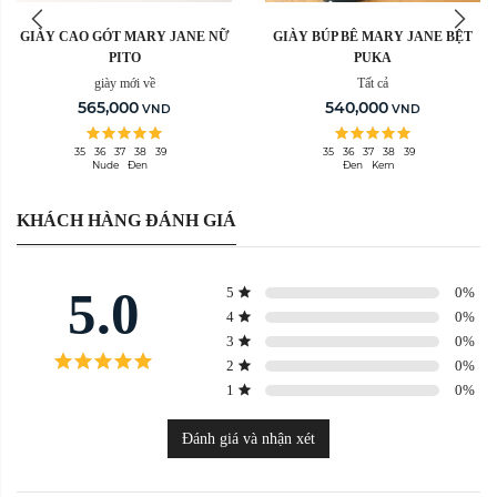
GIÀY CAO GÓT MARY JANE NỮ
GIÀY BÚP BÊ MARY JANE BỆT
PITO
PUKA
giày mới về
Tất cả
565,000
540,000
VND
VND
35
36
37
38
39
35
36
37
38
39
Nude
Đen
Đen
Kem
KHÁCH HÀNG ĐÁNH GIÁ
5.0
5
0
%
4
0
%
3
0
%
2
0
%
1
0
%
Đánh giá và nhận xét