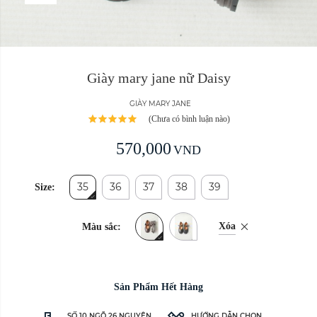
Giày mary jane nữ Daisy
GIÀY MARY JANE
(Chưa có bình luận nào)
570,000
VND
35
36
37
38
39
Size:
Xóa
Màu sắc:
Sản Phẩm Hết Hàng
SỐ 10 NGÕ 26 NGUYÊN
HƯỚNG DẪN CHỌN