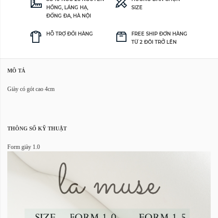
HỒNG, LÁNG HẠ,
SIZE
ĐỐNG ĐA, HÀ NỘI
HỖ TRỢ ĐỔI HÀNG
FREE SHIP ĐƠN HÀNG
TỪ 2 ĐÔI TRỞ LÊN
MÔ TẢ
Giày có gót cao 4cm
THÔNG SỐ KỸ THUẬT
Form giày 1.0