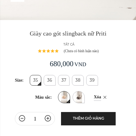
Giày cao gót slingback nữ Priti
TẤT CẢ
(Chưa có bình luận nào)
680,000
VND
35
36
37
38
39
Size:
Xóa
Màu sắc:
THÊM GIỎ HÀNG