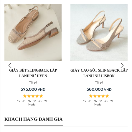
Sản Phẩm Hết Hàng
Sản Phẩm Hết Hàng
GIÀY BỆT SLINGBACK LẤP
GIÀY CAO GÓT SLINGBACK LẤP
LÁNH NỮ UYEN
LÁNH NỮ LISBON
Tất cả
Tất cả
575,000
560,000
VND
VND
34
35
36
37
38
39
34
35
36
37
38
39
Nude
Nude
KHÁCH HÀNG ĐÁNH GIÁ