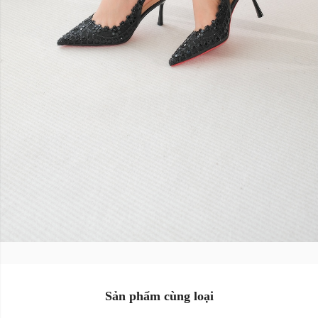
Size:
Size:
34
35
36
34
35
36
37
38
39
37
38
39
Màu sắc:
Màu sắc:
Sản phẩm cùng loại
Xóa
Xóa