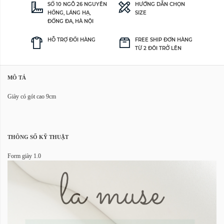
SỐ 10 NGÕ 26 NGUYÊN
HƯỚNG DẪN CHỌN
HỒNG, LÁNG HẠ,
SIZE
ĐỐNG ĐA, HÀ NỘI
HỖ TRỢ ĐỔI HÀNG
FREE SHIP ĐƠN HÀNG
TỪ 2 ĐÔI TRỞ LÊN
MÔ TẢ
Giày có gót cao 9cm
THÔNG SỐ KỸ THUẬT
Form giày 1.0