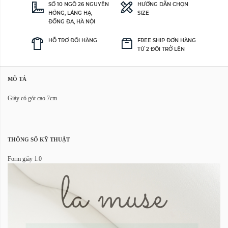
SỐ 10 NGÕ 26 NGUYÊN
HƯỚNG DẪN CHỌN
HỒNG, LÁNG HẠ,
SIZE
ĐỐNG ĐA, HÀ NỘI
HỖ TRỢ ĐỔI HÀNG
FREE SHIP ĐƠN HÀNG
TỪ 2 ĐÔI TRỞ LÊN
MÔ TẢ
Giày có gót cao 7cm
THÔNG SỐ KỸ THUẬT
Form giày 1.0