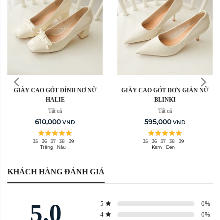
GIÀY CAO GÓT ĐÍNH NƠ NỮ
GIÀY CAO GÓT ĐƠN GIẢN NỮ
HALIE
BLINKI
Tất cả
Tất cả
610,000
595,000
VND
VND
35
36
37
38
39
35
36
37
38
39
Trắng
Nâu
Kem
Đen
KHÁCH HÀNG ĐÁNH GIÁ
5.0
5
0
%
4
0
%