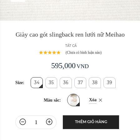
Giày cao gót slingback ren lưới nữ Meihao
TẤT CẢ
(Chưa có bình luận nào)
595,000
VND
34
35
36
37
38
39
Size:
Xóa
Màu sắc:
THÊM GIỎ HÀNG