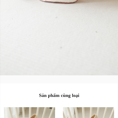
Size:
Size:
35
36
37
35
36
37
38
39
38
39
Màu sắc:
Màu sắc:
Sản phẩm cùng loại
Xóa
Xóa
Sản Phẩm Hết Hàng