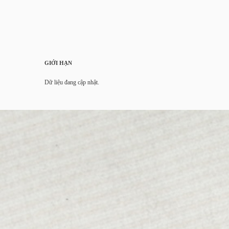
GIỚI HẠN
Dữ liệu đang cập nhật.