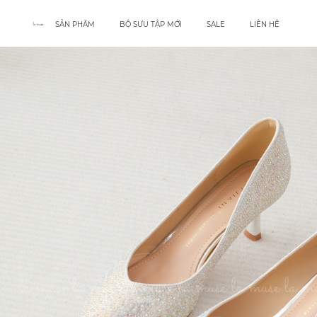
SẢN PHẨM
BỘ SƯU TẬP MỚI
SALE
LIÊN HỆ