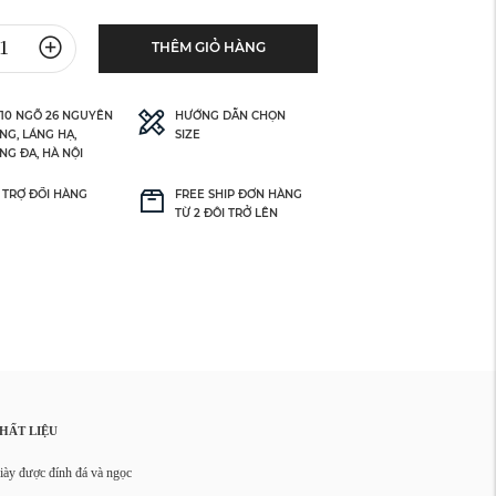
THÊM GIỎ HÀNG
 10 NGÕ 26 NGUYÊN
HƯỚNG DẪN CHỌN
NG, LÁNG HẠ,
SIZE
NG ĐA, HÀ NỘI
 TRỢ ĐỔI HÀNG
FREE SHIP ĐƠN HÀNG
TỪ 2 ĐÔI TRỞ LÊN
HẤT LIỆU
iày được đính đá và ngọc