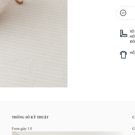
SỐ
HỒ
ĐỐ
HỖ
THÔNG SỐ KỸ THUẬT
C
Form giày 1.0
G