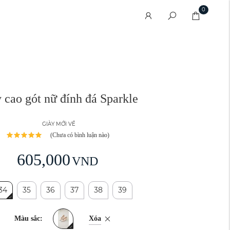
0
 cao gót nữ đính đá Sparkle
GIÀY MỚI VỀ
(Chưa có bình luận nào)
605,000
VND
34
35
36
37
38
39
Xóa
Màu sắc: