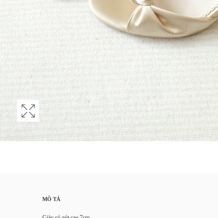
MÔ TẢ
Giày có gót cao 7cm