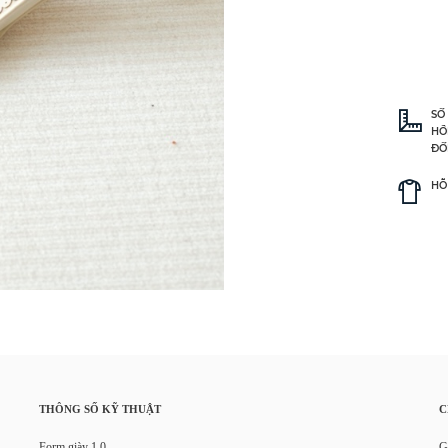
SỐ
HỒ
ĐỐ
HỖ
THÔNG SỐ KỸ THUẬT
C
Form giày 1.0
G