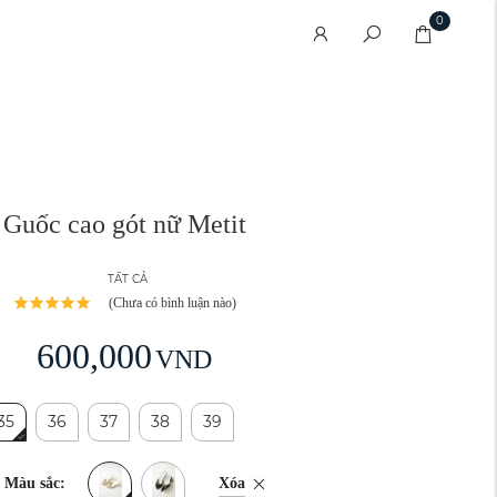
0
Guốc cao gót nữ Metit
TẤT CẢ
(Chưa có bình luận nào)
600,000
VND
35
36
37
38
39
Xóa
Màu sắc: