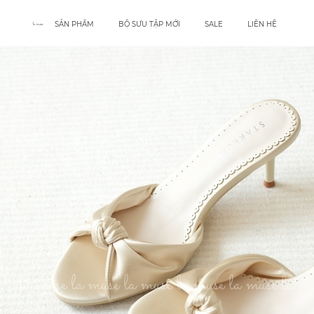
SẢN PHẨM
BỘ SƯU TẬP MỚI
SALE
LIÊN HỆ