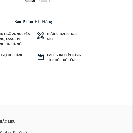
Sản Phẩm Hết Hàng
 10 NGÕ 26 NGUYÊN
HƯỚNG DẪN CHỌN
NG, LÁNG HẠ,
SIZE
NG ĐA, HÀ NỘI
 TRỢ ĐỔI HÀNG
FREE SHIP ĐƠN HÀNG
TỪ 2 ĐÔI TRỞ LÊN
HẤT LIỆU
iày được làm từ vải