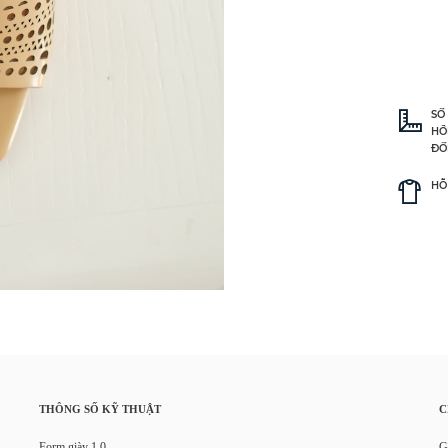
SỐ
HỒ
ĐỐ
HỖ
THÔNG SỐ KỸ THUẬT
C
Form giày 1.0
G