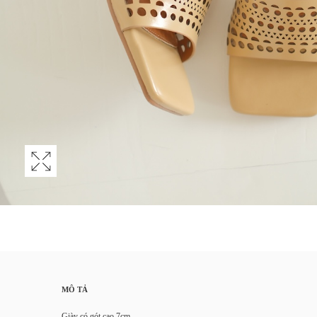
MÔ TẢ
Giày có gót cao 7cm