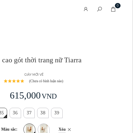
0
cao gót thời trang nữ Tiarra
GIÀY MỚI VỀ
(Chưa có bình luận nào)
615,000
VND
35
36
37
38
39
Xóa
Màu sắc: