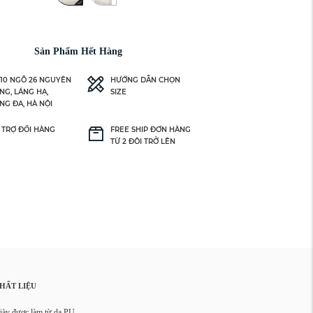
Sản Phẩm Hết Hàng
 10 NGÕ 26 NGUYÊN
HƯỚNG DẪN CHỌN
NG, LÁNG HẠ,
SIZE
NG ĐA, HÀ NỘI
 TRỢ ĐỔI HÀNG
FREE SHIP ĐƠN HÀNG
TỪ 2 ĐÔI TRỞ LÊN
HẤT LIỆU
iày được làm từ da PU