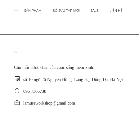
SẢN PHẨM
BỘ SƯU TẬP MỚI
SALE
LIÊN HỆ
Cho mỗi bước chân của cuộc sống thêm xinh.
số 10 ngõ 26 Nguyên Hồng, Láng Hạ, Đống Đa, Hà Nội
096 7306738
lamuseworkshop@gmail.com