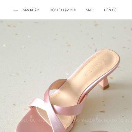
SẢN PHẨM
BỘ SƯU TẬP MỚI
SALE
LIÊN HỆ