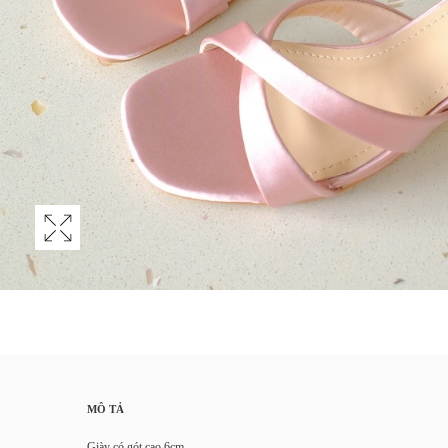
MÔ TẢ
Giày có gót cao 6cm