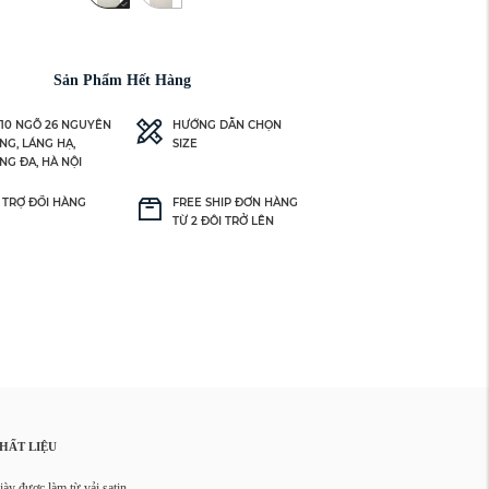
Sản Phẩm Hết Hàng
 10 NGÕ 26 NGUYÊN
HƯỚNG DẪN CHỌN
NG, LÁNG HẠ,
SIZE
NG ĐA, HÀ NỘI
 TRỢ ĐỔI HÀNG
FREE SHIP ĐƠN HÀNG
TỪ 2 ĐÔI TRỞ LÊN
HẤT LIỆU
iày được làm từ vải satin