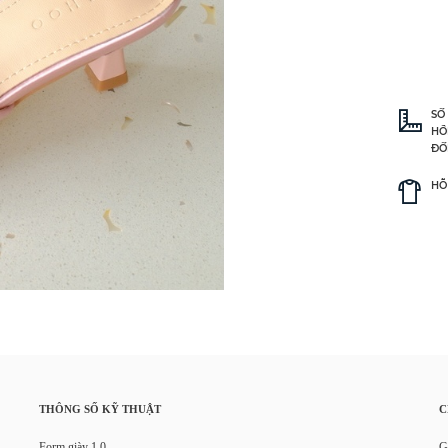
SỐ
HỒ
ĐỐ
HỖ
THÔNG SỐ KỸ THUẬT
C
Form giày 1.0
G