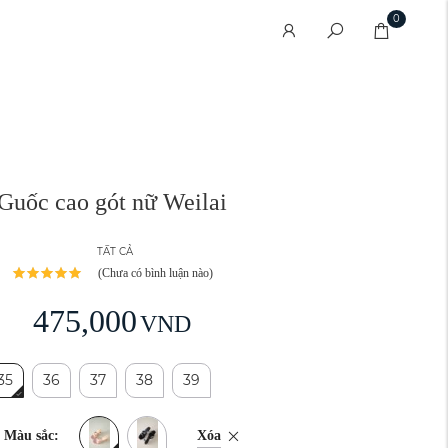
0
Guốc cao gót nữ Weilai
TẤT CẢ
(Chưa có bình luận nào)
475,000
VND
35
36
37
38
39
Xóa
Màu sắc: